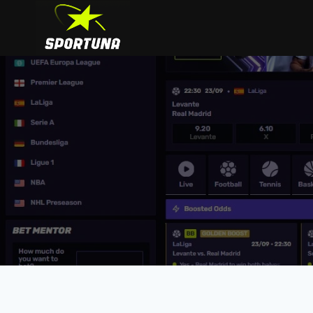
Skip
to
content