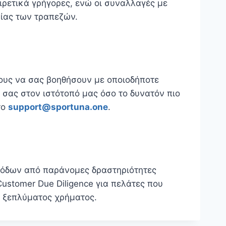
ιρετικά γρήγορες, ενώ οι συναλλαγές με
σίας των τραπεζών.
ους να σας βοηθήσουν με οποιοδήποτε
σας στον ιστότοπό μας όσο το δυνατόν πιο
το
support@sportuna.one
.
σόδων από παράνομες δραστηριότητες
ustomer Due Diligence για πελάτες που
υ ξεπλύματος χρήματος.