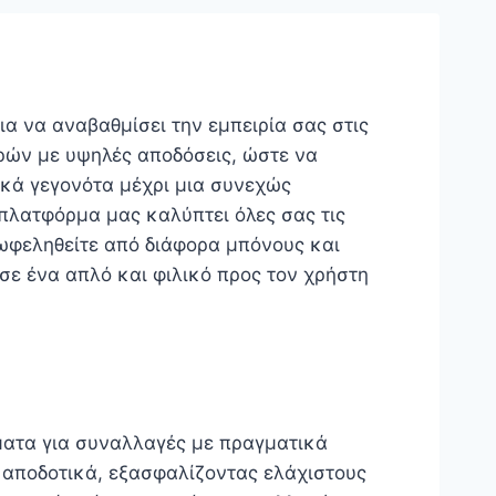
ια να αναβαθμίσει την εμπειρία σας στις
ρών με υψηλές αποδόσεις, ώστε να
ικά γεγονότα μέχρι μια συνεχώς
πλατφόρμα μας καλύπτει όλες σας τις
ωφεληθείτε από διάφορα μπόνους και
ε ένα απλό και φιλικό προς τον χρήστη
ματα για συναλλαγές με πραγματικά
 αποδοτικά, εξασφαλίζοντας ελάχιστους