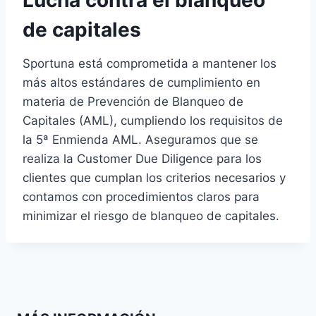
Lucha contra el blanqueo
de capitales
Sportuna está comprometida a mantener los
más altos estándares de cumplimiento en
materia de Prevención de Blanqueo de
Capitales (AML), cumpliendo los requisitos de
la 5ª Enmienda AML. Aseguramos que se
realiza la Customer Due Diligence para los
clientes que cumplan los criterios necesarios y
contamos con procedimientos claros para
minimizar el riesgo de blanqueo de capitales.