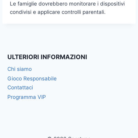
Le famiglie dovrebbero monitorare i dispositivi
condivisi e applicare controlli parentali.
ULTERIORI INFORMAZIONI
Chi siamo
Gioco Responsabile
Contattaci
Programma VIP