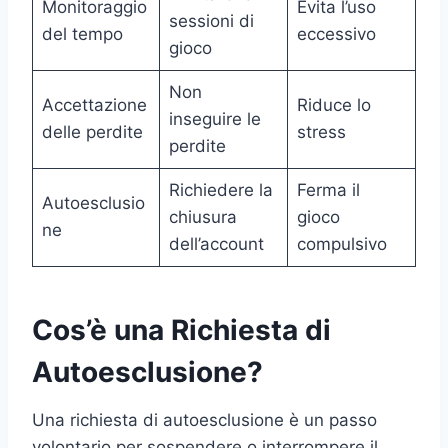
Monitoraggio
Evita l’uso
sessioni di
del tempo
eccessivo
gioco
Non
Accettazione
Riduce lo
inseguire le
delle perdite
stress
perdite
Richiedere la
Ferma il
Autoesclusio
chiusura
gioco
ne
dell’account
compulsivo
Cos’è una Richiesta di
Autoesclusione?
Una richiesta di autoesclusione è un passo
volontario per sospendere o interrompere il