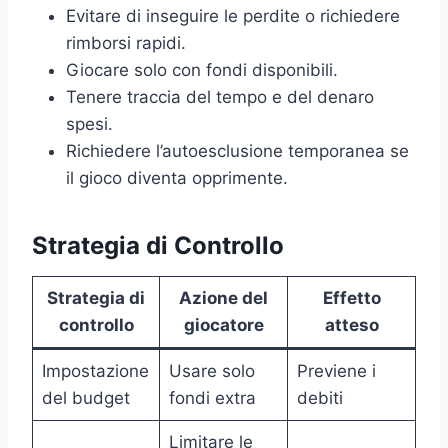
Evitare di inseguire le perdite o richiedere
rimborsi rapidi.
Giocare solo con fondi disponibili.
Tenere traccia del tempo e del denaro
spesi.
Richiedere l’autoesclusione temporanea se
il gioco diventa opprimente.
Strategia di Controllo
Strategia di
Azione del
Effetto
controllo
giocatore
atteso
Impostazione
Usare solo
Previene i
del budget
fondi extra
debiti
Limitare le