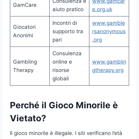
Consulenza e
www.gamcar
GamCare
aiuto pratico
e.org.uk
Incontri di
www.gamble
Giocatori
supporto tra
rsanonymous
Anonimi
pari
.org
Consulenza
Gambling
online e
www.gamblin
Therapy
risorse
gtherapy.org
globali
Perché il Gioco Minorile è
Vietato?
Il gioco minorile è illegale. I siti verificano l’età