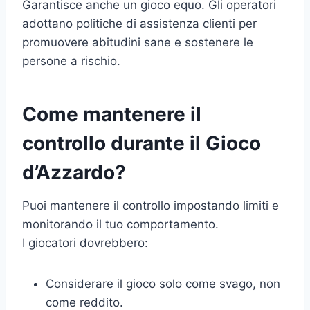
Garantisce anche un gioco equo. Gli operatori
adottano politiche di assistenza clienti per
promuovere abitudini sane e sostenere le
persone a rischio.
Come mantenere il
controllo durante il Gioco
d’Azzardo?
Puoi mantenere il controllo impostando limiti e
monitorando il tuo comportamento.
I giocatori dovrebbero:
Considerare il gioco solo come svago, non
come reddito.