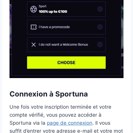
Connexion à Sportuna
Une fois votre inscription terminée et votre
compte vérifié, vous pouvez accéder à
Sportuna via la
page de connexion
. Il vous
suffit d’entrer votre adresse e-mail et votre mot