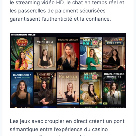
le streaming vidéo HD, le chat en temps réel et
les passerelles de paiement sécurisées
garantissent l’authenticité et la confiance.
Les jeux avec croupier en direct créent un pont
sémantique entre l’expérience du casino