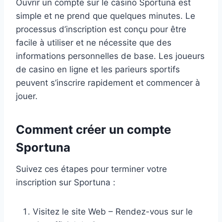
Ouvrir un compte sur le casino Sportuna est
simple et ne prend que quelques minutes. Le
processus d’inscription est conçu pour être
facile à utiliser et ne nécessite que des
informations personnelles de base. Les joueurs
de casino en ligne et les parieurs sportifs
peuvent s’inscrire rapidement et commencer à
jouer.
Comment créer un compte
Sportuna
Suivez ces étapes pour terminer votre
inscription sur Sportuna :
Visitez le site Web – Rendez-vous sur le