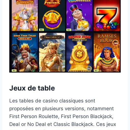
Jeux de table
Les tables de casino classiques sont
proposées en plusieurs versions, notamment
First Person Roulette, First Person Blackjack,
Deal or No Deal et Classic Blackjack. Ces jeux