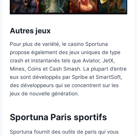
Autres jeux
Pour plus de variété, le casino Sportuna
propose également des jeux uniques de type
crash et instantanés tels que Aviator, JetX,
Mines, Coins et Cash Smash. La plupart d’entre
eux sont développés par Spribe et SmartSoft,
des développeurs qui se concentrent sur les
jeux de nouvelle génération.
Sportuna Paris sportifs
Sportuna fournit des outils de paris qui vous