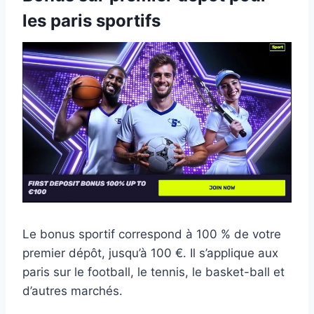
les paris sportifs
Le bonus sportif correspond à 100 % de votre
premier dépôt, jusqu’à 100 €. Il s’applique aux
paris sur le football, le tennis, le basket-ball et
d’autres marchés.