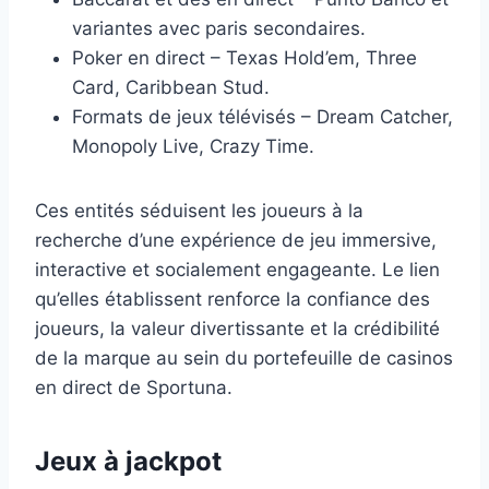
variantes avec paris secondaires.
Poker en direct – Texas Hold’em, Three
Card, Caribbean Stud.
Formats de jeux télévisés – Dream Catcher,
Monopoly Live, Crazy Time.
Ces entités séduisent les joueurs à la
recherche d’une expérience de jeu immersive,
interactive et socialement engageante. Le lien
qu’elles établissent renforce la confiance des
joueurs, la valeur divertissante et la crédibilité
de la marque au sein du portefeuille de casinos
en direct de Sportuna.
Jeux à jackpot