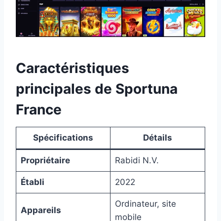
Caractéristiques
principales de Sportuna
France
Spécifications
Détails
Propriétaire
Rabidi N.V.
Établi
2022
Ordinateur, site
Appareils
mobile