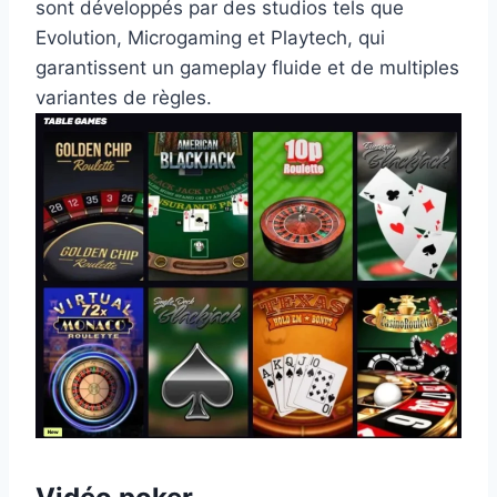
sont développés par des studios tels que
Evolution, Microgaming et Playtech, qui
garantissent un gameplay fluide et de multiples
variantes de règles.