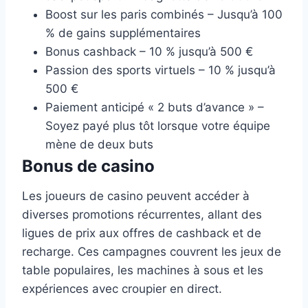
Boost sur les paris combinés – Jusqu’à 100
% de gains supplémentaires
Bonus cashback – 10 % jusqu’à 500 €
Passion des sports virtuels – 10 % jusqu’à
500 €
Paiement anticipé « 2 buts d’avance » –
Soyez payé plus tôt lorsque votre équipe
mène de deux buts
Bonus de casino
Les joueurs de casino peuvent accéder à
diverses promotions récurrentes, allant des
ligues de prix aux offres de cashback et de
recharge. Ces campagnes couvrent les jeux de
table populaires, les machines à sous et les
expériences avec croupier en direct.