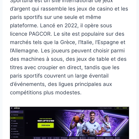
Sportuna est un site international de jeux
d’argent qui rassemble les jeux de casino et les
paris sportifs sur une seule et même
plateforme. Lancé en 2022, il opère sous
licence PAGCOR. Le site est populaire sur des
marchés tels que la Grèce, l’Italie, l’Espagne et
l’Allemagne. Les joueurs peuvent choisir parmi
des machines à sous, des jeux de table et des
titres avec croupier en direct, tandis que les
paris sportifs couvrent un large éventail
d’événements, des ligues principales aux
compétitions plus modestes.